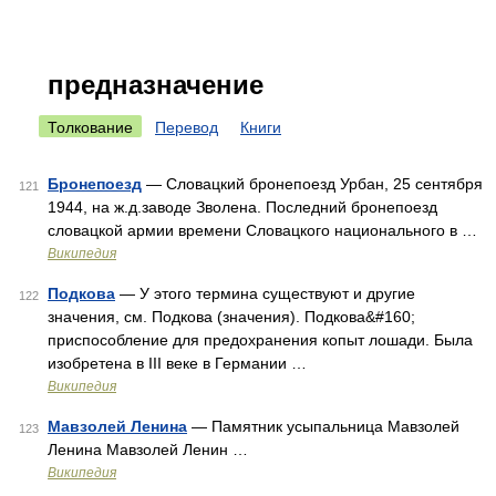
предназначение
Толкование
Перевод
Книги
Бронепоезд
— Словацкий бронепоезд Урбан, 25 сентября
121
1944, на ж.д.заводе Зволена. Последний бронепоезд
словацкой армии времени Словацкого национального в …
Википедия
Подкова
— У этого термина существуют и другие
122
значения, см. Подкова (значения). Подкова&#160;
приспособление для предохранения копыт лошади. Была
изобретена в III веке в Германии …
Википедия
Мавзолей Ленина
— Памятник усыпальница Мавзолей
123
Ленина Мавзолей Ленин …
Википедия