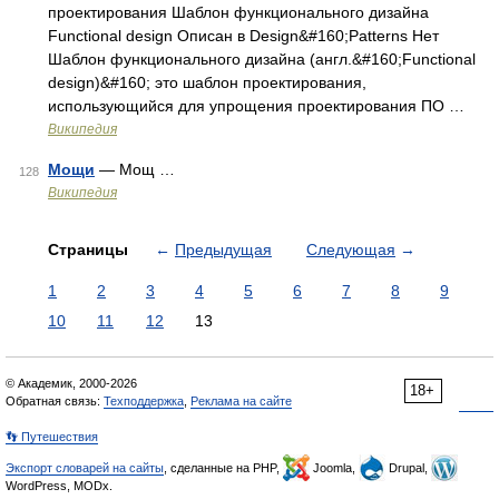
проектирования Шаблон функционального дизайна
Functional design Описан в Design&#160;Patterns Нет
Шаблон функционального дизайна (англ.&#160;Functional
design)&#160; это шаблон проектирования,
использующийся для упрощения проектирования ПО …
Википедия
Мощи
— Мощ …
128
Википедия
Страницы
←
Предыдущая
Следующая
→
1
2
3
4
5
6
7
8
9
10
11
12
13
© Академик, 2000-2026
18+
Обратная связь:
Техподдержка
,
Реклама на сайте
👣 Путешествия
Экспорт словарей на сайты
, сделанные на PHP,
Joomla,
Drupal,
WordPress, MODx.