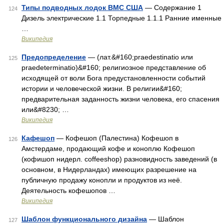
Типы подводных лодок ВМС США
— Содержание 1
124
Дизель электрические 1.1 Торпедные 1.1.1 Ранние именные
…
Википедия
Предопределение
— (лат.&#160;praedestinatio или
125
praedeterminatio)&#160; религиозное представление об
исходящей от воли Бога предустановленности событий
истории и человеческой жизни. В религии&#160;
предварительная заданность жизни человека, его спасения
или&#8230; …
Википедия
Кафешоп
— Кофешоп (Палестина) Кофешоп в
126
Амстердаме, продающий кофе и коноплю Кофешоп
(кофишоп нидерл. coffeeshop) разновидность заведений (в
основном, в Нидерландах) имеющих разрешение на
публичную продажу конопли и продуктов из неё.
Деятельность кофешопов …
Википедия
Шаблон функционального дизайна
— Шаблон
127